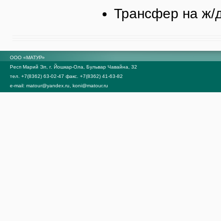
Трансфер на ж/д
ООО «МАТУР»
Респ Марий Эл, г. Йошкар-Ола, Бульвар Чавайна, 32
тел. +7(8362) 63-02-47 факс. +7(8362) 41-63-82
e-mail: matour@yandex.ru, koni@matour.ru