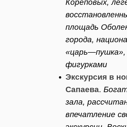
Кореповых, лег
восстановленны
площадь Оболен
города, национ
«царь—пушка»,
фигурками
Экскурсия в но
Сапаева
.
Богат
зала, рассчита
впечатление св
экскурсии. Вос